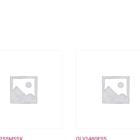
12SSMSSX
GLV1460FSS