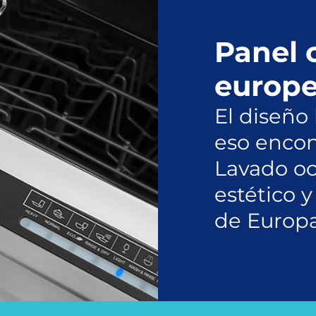
Panel o
europ
El diseño 
eso encon
Lavado oc
estético y
de Europa