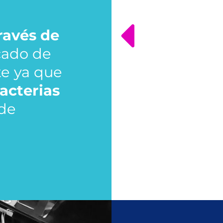
ravés de
cado de
te ya que
bacterias
 de