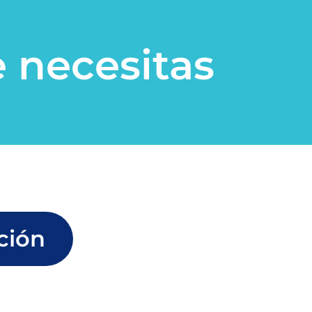
 necesitas
ción