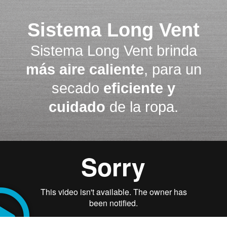
Sistema Long Vent
Sistema Long Vent brinda
más aire caliente
, para un
secado
eficiente y
cuidado
de la ropa.