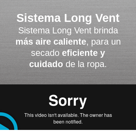
Sistema Long Vent
Sistema Long Vent brinda
más aire caliente
, para un
secado
eficiente y
cuidado
de la ropa.