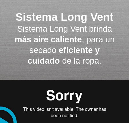
Sistema Long Vent
Sistema Long Vent brinda
más aire caliente
, para un
secado
eficiente y
cuidado
de la ropa.