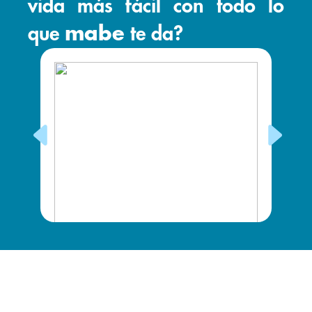
vida más fácil con todo lo
que
mabe
te da?