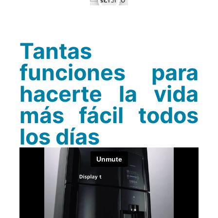
Tantas
funciones para
hacerte la vida
más fácil todos
los días