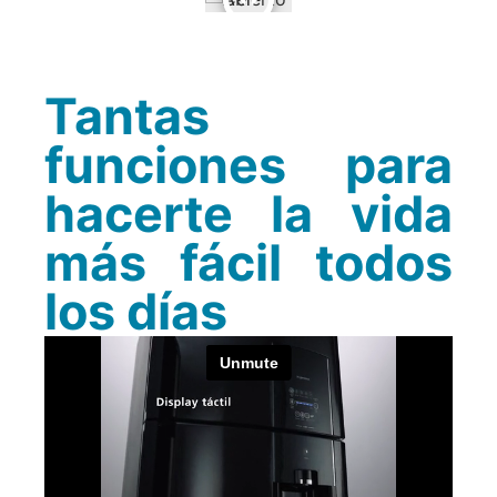
Tantas
funciones para
hacerte la vida
más fácil todos
los días