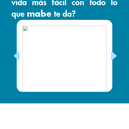
vida más fácil con todo lo
que
mabe
te da?