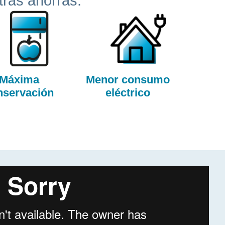
ntras ahorras.
Máxima
Menor consumo
nservación
eléctrico