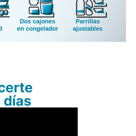
Dos cajones
Parrillas
d
en congelador
ajustables
certe
s días