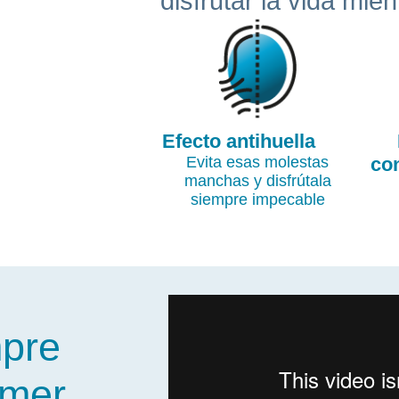
disfrutar la vida mie
Efecto antihuella
Evita esas molestas
co
manchas y disfrútala
siempre impecable
mpre
imer