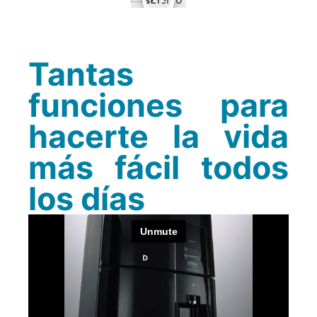
Tantas
funciones para
hacerte la vida
más fácil todos
los días