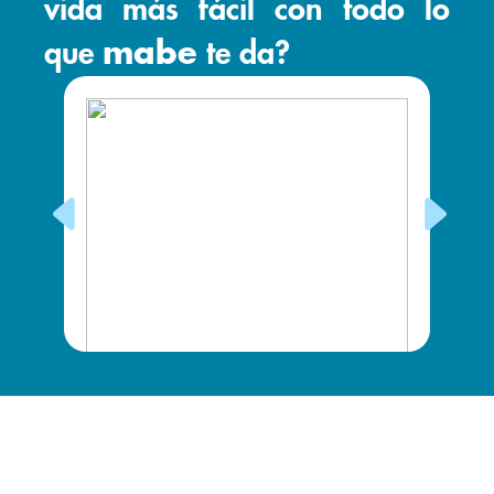
vida más fácil con todo lo
que
mabe
te da?