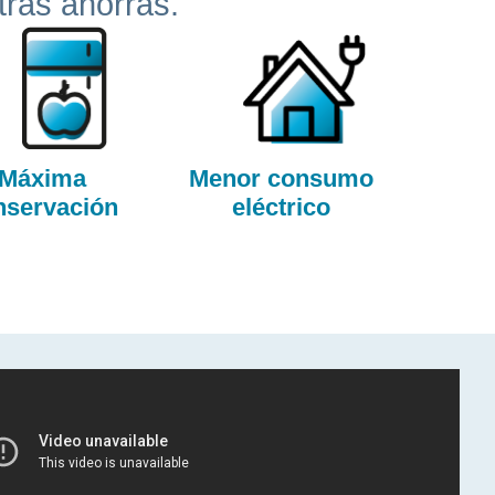
ntras ahorras.
Máxima
Menor consumo
nservación
eléctrico