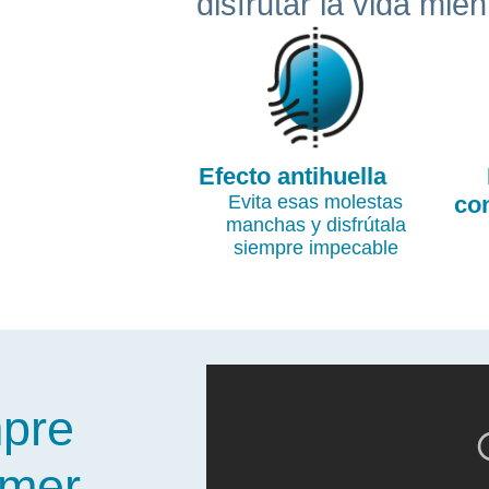
disfrutar la vida mie
Efecto antihuella
Evita esas molestas
co
manchas y disfrútala
siempre impecable
mpre
imer