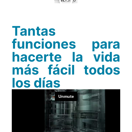
Tantas
funciones para
hacerte la vida
más fácil todos
los días