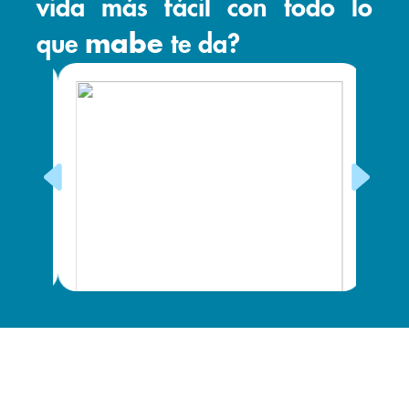
vida más fácil con todo lo
que
mabe
te da?