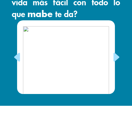
vida más fácil con todo lo
que
mabe
te da?