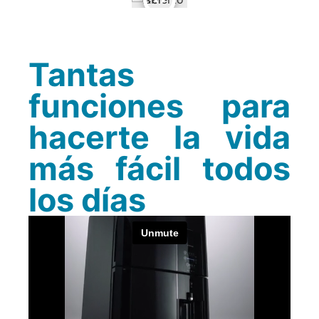
Tantas
funciones para
hacerte la vida
más fácil todos
los días