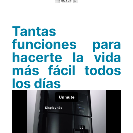
Tantas
funciones para
hacerte la vida
más fácil todos
los días