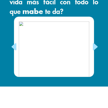
vida más fácil con todo lo
que
mabe
te da?