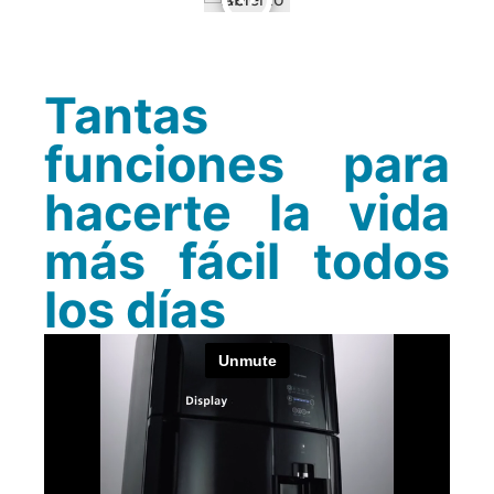
Tantas
funciones para
hacerte la vida
más fácil todos
los días