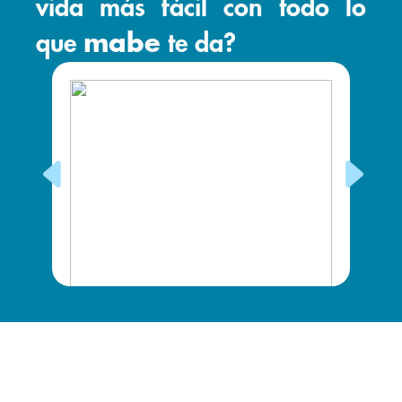
vida más fácil con todo lo
que
mabe
te da?