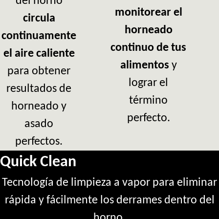
del horno
monitorear el
circula
horneado
continuamente
continuo de tus
el aire caliente
alimentos
y
para obtener
lograr el
resultados de
término
horneado y
perfecto.
asado
perfectos.
Quick Clean
Tecnología de limpieza a vapor para eliminar
rápida y fácilmente los derrames dentro del
horno.