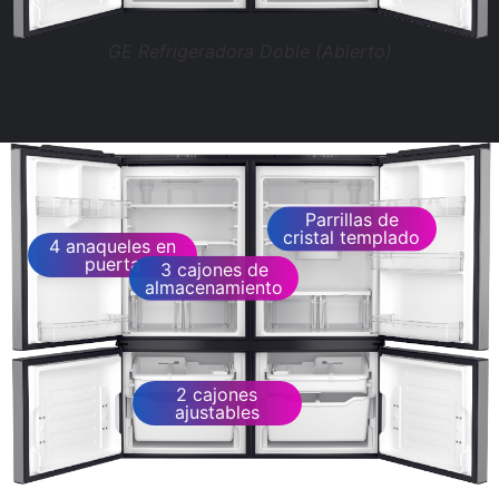
GE Refrigeradora Doble (Abierto)
Parrillas de
cristal templado
4 anaqueles en
puerta
3 cajones de
almacenamiento
2 cajones
ajustables