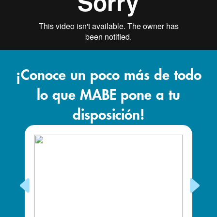
¡Conoce un poco más de todo
lo que MABE pone a tu
disposición!