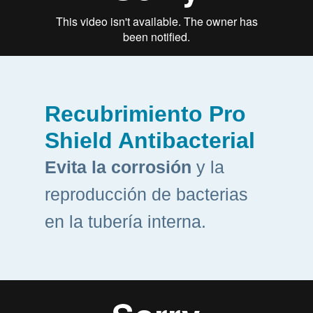
Recubrimiento Pro
Shield Antibacterial
Evita la corrosión
y la
reproducción de bacterias
en la tubería interna.