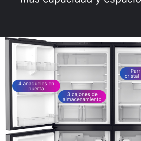
Parr
crista
4 anaqueles en
puerta
3 cajones de
almacenamiento