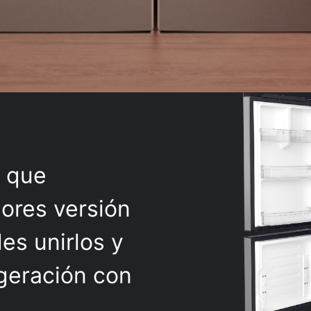
a que
ores versión
es unirlos y
igeración con
.