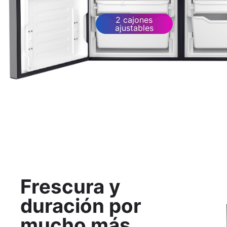
2 cajones
ajustables
Frescura y
duración por
mucho más