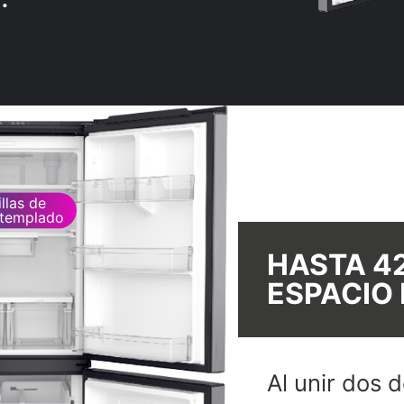
illas de
l templado
HASTA 42
ESPACIO
Al unir dos 