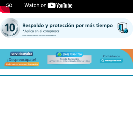
Si lo que buscas es ahorro y
rendimiento, ¡MABE te ofrece
esto y mucho más!