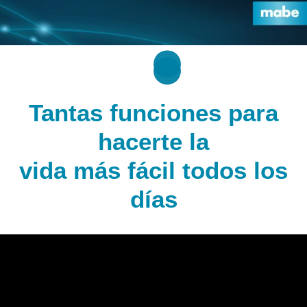
Tantas funciones para
hacerte
la
vida más fácil
todos los
días