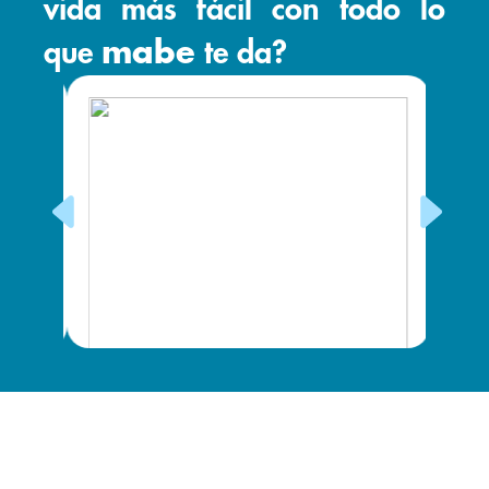
vida más fácil con todo lo
que
mabe
te da?