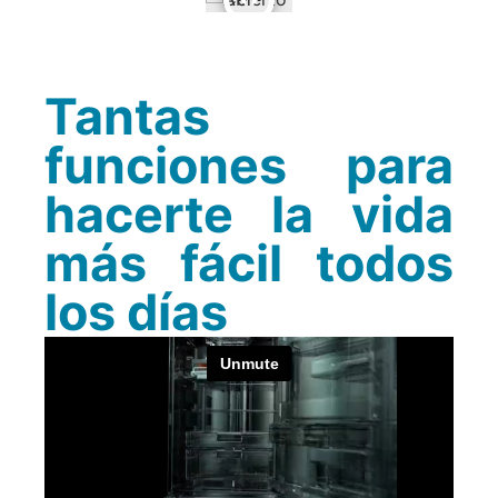
Tantas
funciones para
hacerte la vida
más fácil todos
los días