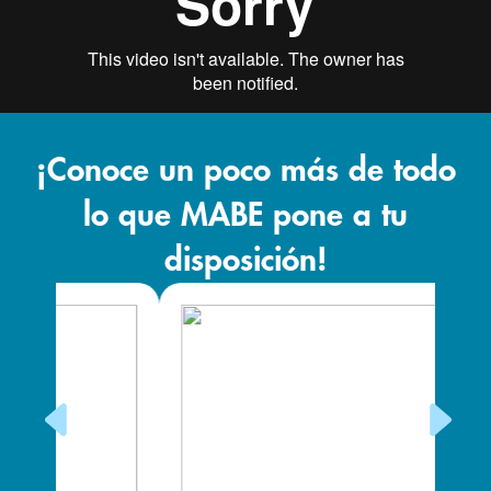
¡Conoce un poco más de todo
lo que MABE pone a tu
disposición!