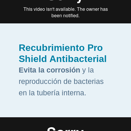
Recubrimiento Pro
Shield Antibacterial
Evita la corrosión
y la
reproducción de bacterias
en la tubería interna.