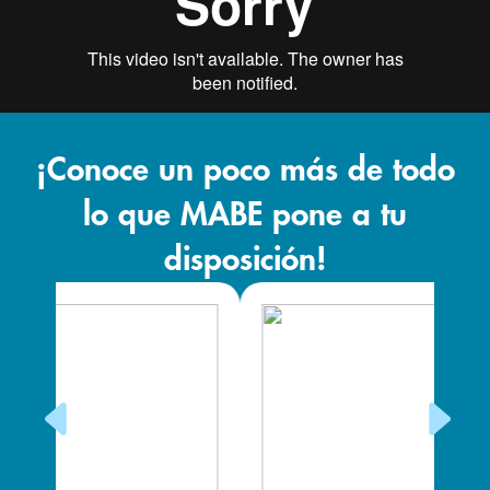
¡Conoce un poco más de todo
lo que MABE pone a tu
disposición!