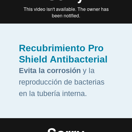
Recubrimiento Pro
Shield Antibacterial
Evita la corrosión
y la
reproducción de bacterias
en la tubería interna.