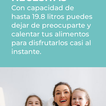
Con capacidad de
hasta 19.8 litros puedes
dejar de preocuparte y
calentar tus alimentos
para disfrutarlos casi al
instante.