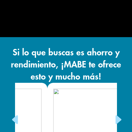
Si lo que buscas es ahorro y
rendimiento, ¡MABE te ofrece
esto y mucho más!