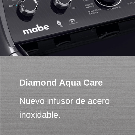
Diamond Aqua Care
Nuevo infusor de acero
inoxidable.