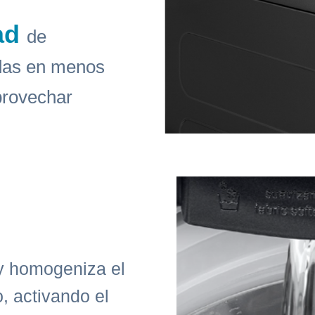
ad
de
ndas en menos
aprovechar
 y homogeniza el
o, activando el