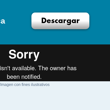
ca
Descargar
*Imagen con fines ilustrativos