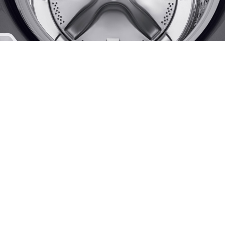
Si lo que buscas es ahorro y
rendimiento, ¡MABE te ofrece
esto y mucho más!