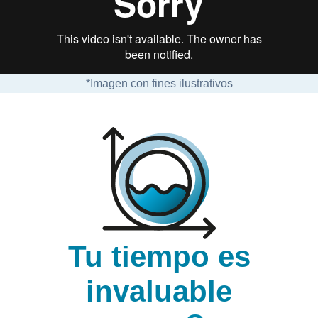
*Imagen con fines ilustrativos
Tu tiempo es
invaluable