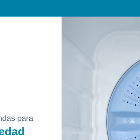
endas para
iedad