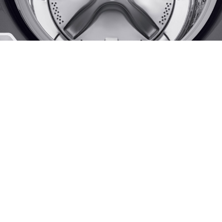
Si lo que buscas es ahorro y
rendimiento, ¡MABE te ofrece
esto y mucho más!