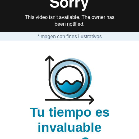
*Imagen con fines ilustrativos
Tu tiempo es
invaluable