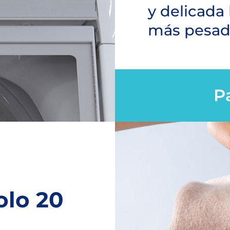
y delicada
más pesad
Pa
olo 20