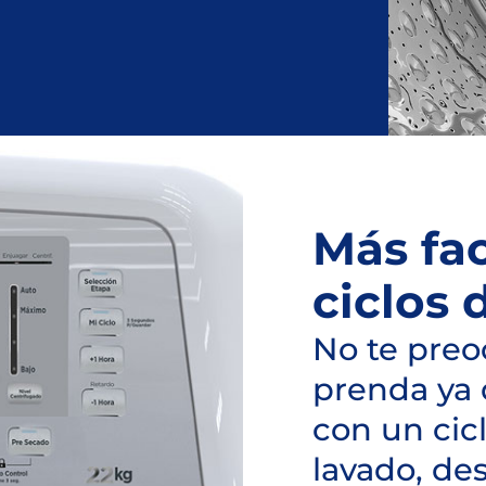
Más fac
ciclos 
No te preo
prenda ya 
con un cic
lavado, de