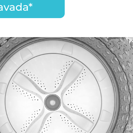
avada*