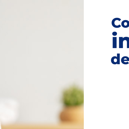
Co
i
de