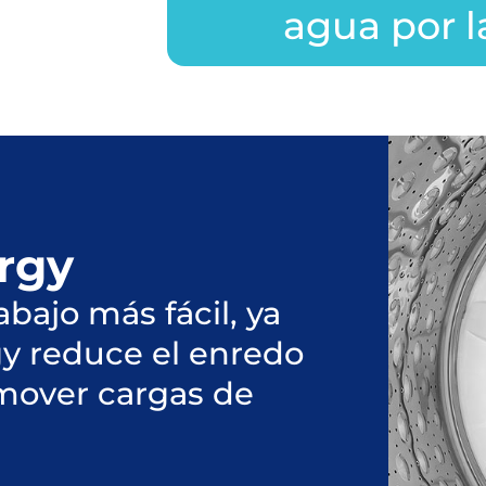
agua por l
rgy
bajo más fácil, ya
gy reduce el enredo
 mover cargas de