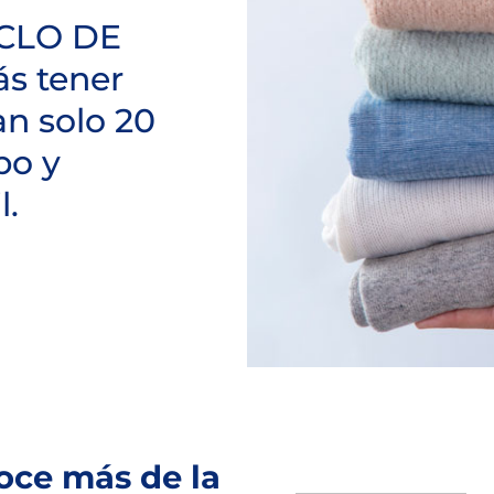
CICLO DE
s tener
an solo 20
po y
l.
oce más de la