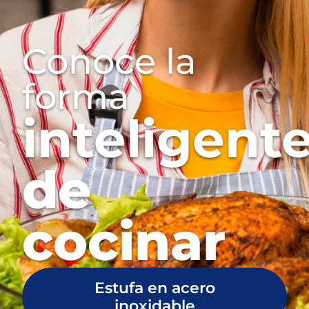
Conoce la
forma
inteligent
de
cocinar
Estufa en acero
inoxidable