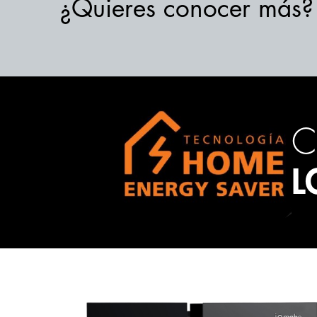
¿Quieres conocer más?
C
L