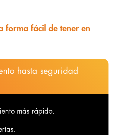
a forma fácil de tener en
ento hasta seguridad
iento más rápido.
rtas.