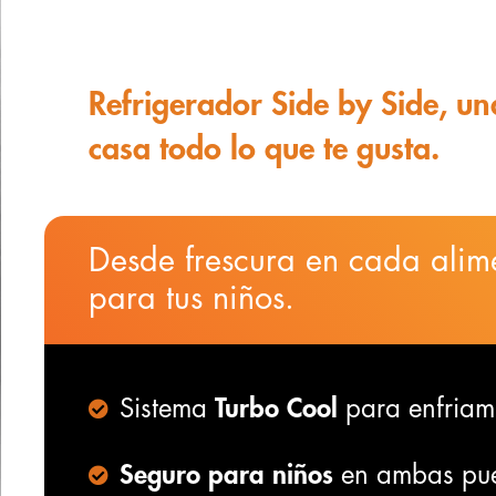
Refrigerador Side by Side, un
casa todo lo que te gusta.
Desde frescura en cada alim
para tus niños.
Sistema
Turbo Cool
para enfriam
Seguro para niños
en ambas pue