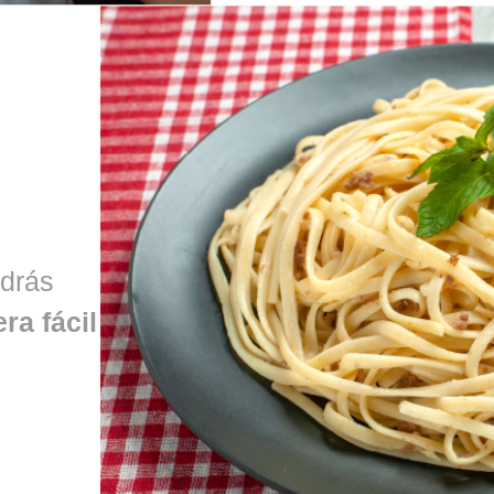
odrás
ra fácil