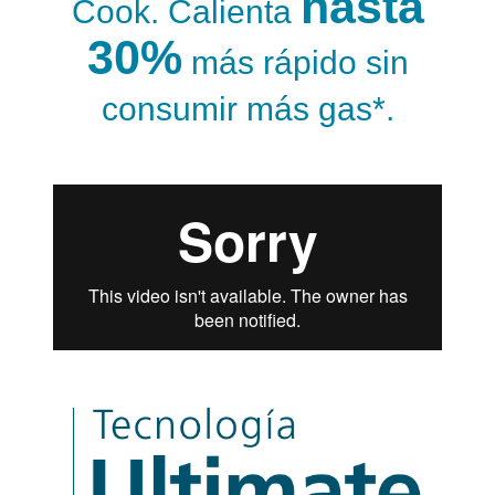
hasta
Cook. Calienta
30%
más rápido sin
consumir más gas*.