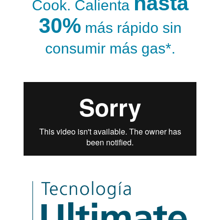
hasta
Cook. Calienta
30%
más rápido sin
consumir más gas*.