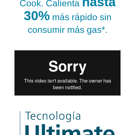
hasta
Cook. Calienta
30%
más rápido sin
consumir más gas*.