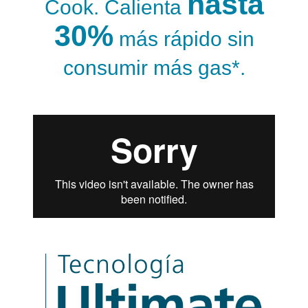
hasta
Cook. Calienta
30%
más rápido sin
consumir más gas*.