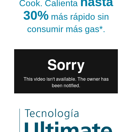
hasta
Cook. Calienta
30%
más rápido sin
consumir más gas*.