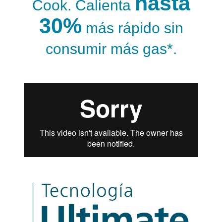
hasta
Cook. Calienta
30%
más rápido sin
consumir más gas*.