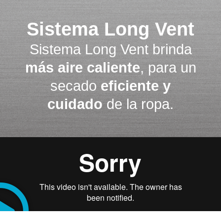
Sistema Long Vent
Sistema Long Vent brinda
más aire caliente
, para un
secado
eficiente y
cuidado
de la ropa.