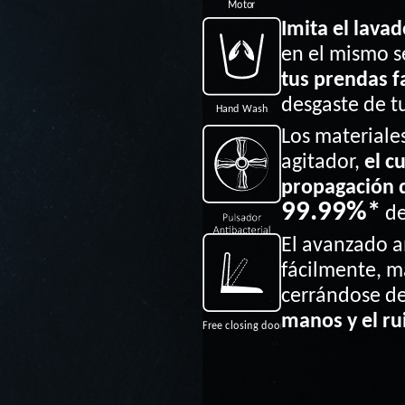
Imita el lava
en el mismo s
tus prendas f
desgaste de t
Los materiale
agitador,
el c
propagación d
99.99%*
de
El avanzado a
fácilmente, m
cerrándose d
manos y el rui