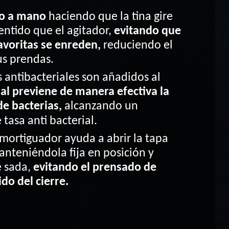
do a mano
haciendo que la tina gire
entido que el agitador,
evitando que
avoritas se enreden,
reduciendo el
us prendas.
s antibacteriales son añadidos al
ual previene de manera efectiva la
e bacterias,
alcanzando un
 tasa anti bacterial.
mortiguador ayuda a abrir la tapa
anteniéndola fija en posición y
e sada,
evitando el prensado de
do del cierre.