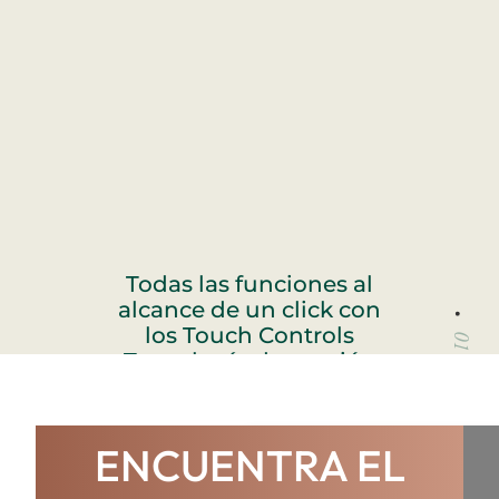
Todas las funciones al
alcance de un click con
los Touch Controls
01
Tecnología de cocción
inteligente, se apaga
cuando ya no hay
recipientes
02
04
ENCUENTRA EL
5 zonas de cocción
03
versátiles para cualquier