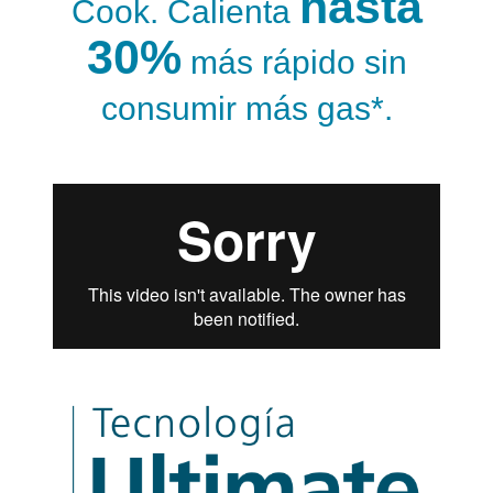
hasta
Cook. Calienta
30%
más rápido sin
consumir más gas*.