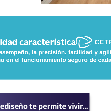
idad característica
sempeño, la precisión, facilidad y agili
o en el funcionamiento seguro de cada