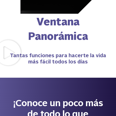
a
Parrillas de
ca
alambrón
Tantas funciones para hacerte la vida
más fácil todos los días
¡Conoce un poco más
de todo lo que