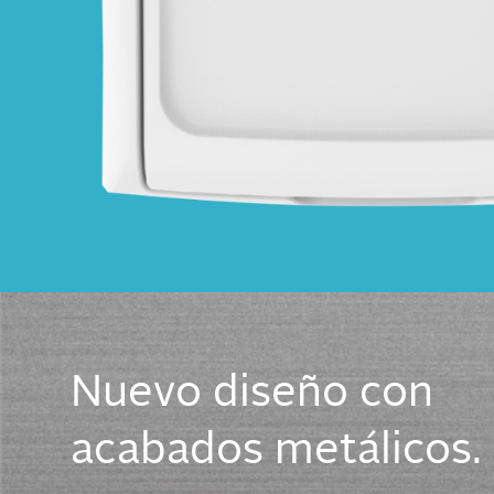
Nuevo diseño con
acabados metálicos.