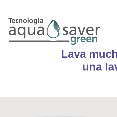
AlrightSans
Lava much
una la